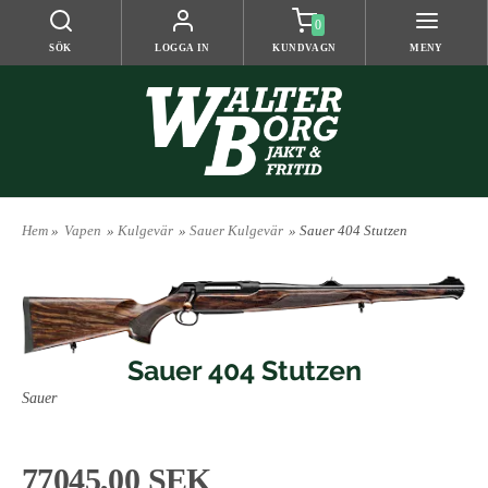
0
SÖK
LOGGA IN
KUNDVAGN
MENY
Hem
»
Vapen
»
Kulgevär
»
Sauer Kulgevär
» Sauer 404 Stutzen
Sauer 404 Stutzen
Sauer
77045,00 SEK