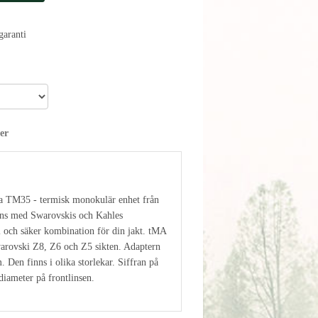
aranti
er
ra TM35 - termisk monokulär enhet från
mans med Swarovskis och Kahles
ll och säker kombination för din jakt. tMA
arovski Z8, Z6 och Z5 sikten. Adaptern
m. Den finns i olika storlekar. Siffran på
 diameter på frontlinsen.