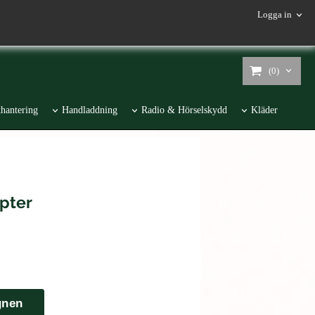
Logga in
(0)
hantering
Handladdning
Radio & Hörselskydd
Kläder
pter
gnen