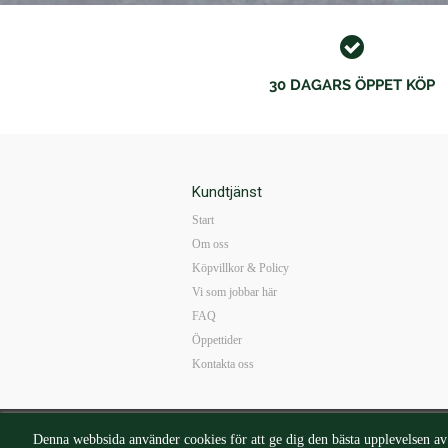
30 DAGARS ÖPPET KÖP
Kundtjänst
Start
Om oss
Köpvillkor & Policy
Vi som jobbar här
FAQ
Öppettider
Kontakta oss
Mail:
b
Denna webbsida använder cookies för att ge dig den bästa upplevelsen a