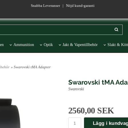
Snabba Leveranser | Nöjd kund-garanti
en
Ammunition
Optik
Jakt & Vapentillbehör
Slakt & Kött
esentartiklar
REA
lbehör
» Swarovski tMA Adapter
Swarovski tMA Ada
Swarovski
2560,00 SEK
Lägg i kundva