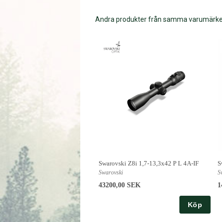
Andra produkter från samma varumärk
Swarovski Z8i 1,7-13,3x42 P L 4A-IF
S
Swarovski
S
43200,00 SEK
1
Köp