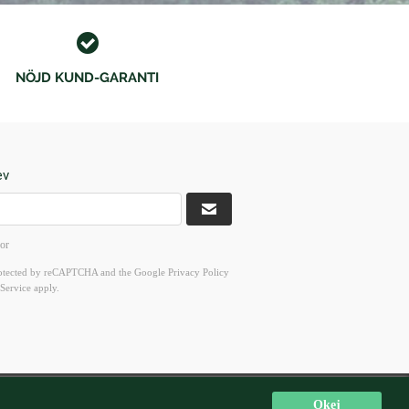
NÖJD KUND-GARANTI
ev
kor
 protected by reCAPTCHA and the Google
Privacy Policy
Service
apply.
ör 10-16
Okej