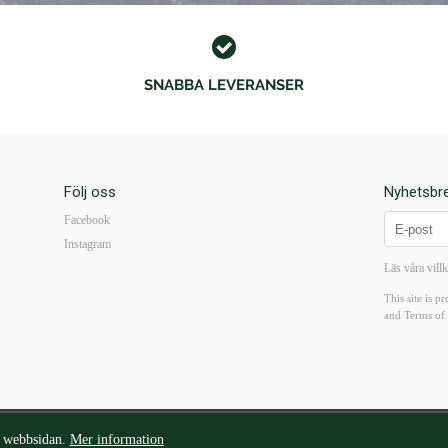
SNABBA LEVERANSER
Följ oss
Nyhetsbr
Facebook
Instagram
Läs våra vill
This site is
and
Terms of 
org@walterborg.se
| Tel: 08-14 38 65 | Kungsgatan 57B 111 22 Stockholm | Mån-Fre10-18 I L
v webbsidan.
Mer information