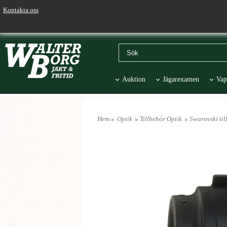
Kontakta oss
Auktion
Jägarexamen
Vap
Väskor & Stolar
Hund
Pr
Hem
»
Optik
»
Tillbehör Optik
»
Swarovski til