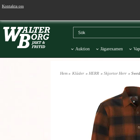
Kontakta oss
Auktion
Jägarexamen
Vap
Väskor & Stolar
Hund
Pr
Hem
»
Kläder
»
HERR
»
Skjortor Herr
» Swed