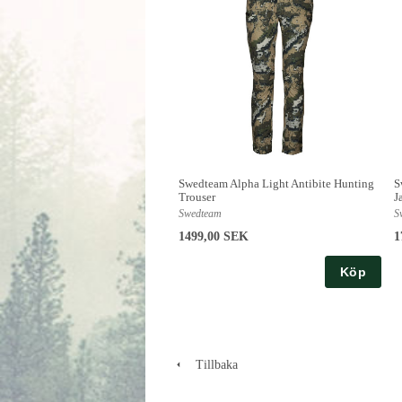
Swedteam Alpha Light Antibite Hunting
S
Trouser
J
Swedteam
S
1499,00 SEK
1
Köp
Tillbaka