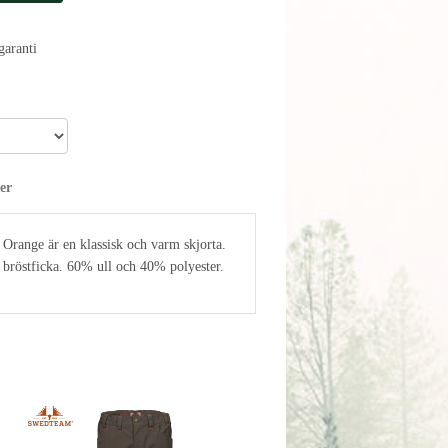
aranti
er
range är en klassisk och varm skjorta.
 bröstficka. 60% ull och 40% polyester.