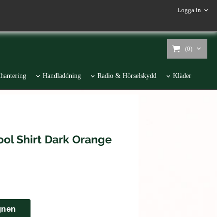
Logga in
(0)
hantering
Handladdning
Radio & Hörselskydd
Kläder
l Shirt Dark Orange
gnen