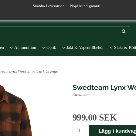
Snabba Leveranser | Nöjd kund-garanti
en
Ammunition
Optik
Jakt & Vapentillbehör
Slakt & Kött
esentartiklar
REA
team Lynx Wool Shirt Dark Orange
Swedteam Lynx Woo
Swedteam
999,00 SEK
Lägg i kundva