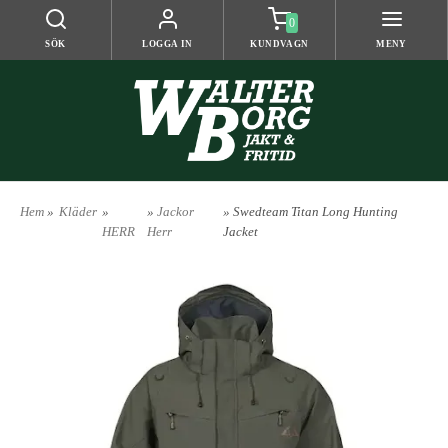
0
SÖK
LOGGA IN
KUNDVAGN
MENY
Hem
»
Kläder
»
»
Jackor
» Swedteam Titan Long Hunting
HERR
Herr
Jacket