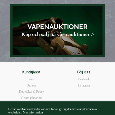
VAPENAUKTIONER
Köp och sälj på våra auktioner >
Kundtjänst
Följ oss
Start
Facebook
Om oss
Instagram
Köpvillkor & Policy
Vi som jobbar här
FAQ
Denna webbsida använder cookies för att ge dig den bästa upplevelsen av
Öppettider
webbsidan.
Mer information