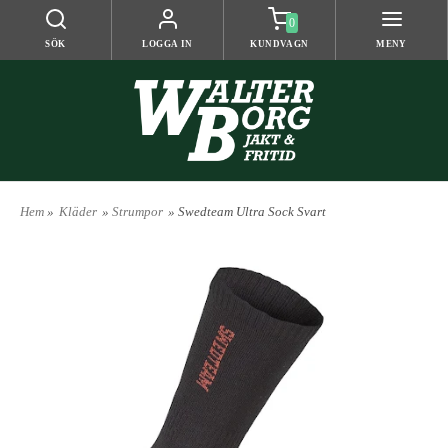
0
SÖK
LOGGA IN
KUNDVAGN
MENY
Hem
»
Kläder
»
Strumpor
» Swedteam Ultra Sock Svart