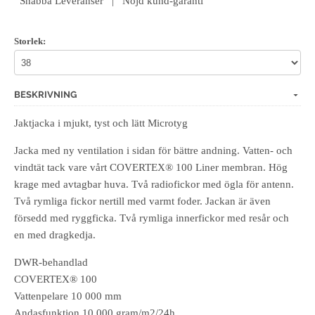
Snabba Leveranser | Nöjd kund-garanti
Storlek:
BESKRIVNING
Jaktjacka i mjukt, tyst och lätt Microtyg
Jacka med ny ventilation i sidan för bättre andning. Vatten- och
vindtät tack vare vårt COVERTEX® 100 Liner membran. Hög
krage med avtagbar huva. Två radiofickor med ögla för antenn.
Två rymliga fickor nertill med varmt foder. Jackan är även
försedd med ryggficka. Två rymliga innerfickor med resår och
en med dragkedja.
DWR-behandlad
COVERTEX® 100
Vattenpelare 10 000 mm
Andasfunktion 10 000 gram/m2/24h