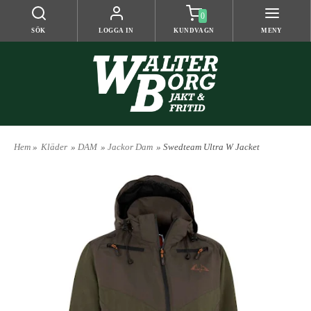
0
SÖK
LOGGA IN
KUNDVAGN
MENY
Hem
»
Kläder
»
DAM
»
Jackor Dam
» Swedteam Ultra W Jacket