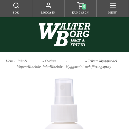
0
SÖK
LOGGA IN
KUNDVAGN
MENY
Hem
»
Jakt &
»
Övriga
»
» Trikem Myggmedel
Vapentillbehör
Jakttillbehör
Myggmedel
och fästingspray