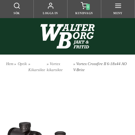
0
SÖK
LOGGA IN
KUNDVAGN
MENY
Hem
»
Optik
»
»
Vortex
» Vortex Crossfire II 6-18x44 AO
Kikarsikte
kikarsikte
V-Brite