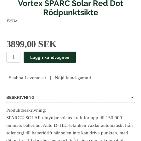
Vortex SPARC Solar Red Dot
Rödpunktsikte
Vortex
3899,00 SEK
Lägg i kundvagnen
Snabba Leveranser | Nöjd kund-garanti
BESKRIVNING
Produktbeskrivning:
SPARC® SOLAR utnyttjar solens kraft för upp till 150 000
timmars batteritid. Auto D-TEC-tekniken växlar automatiskt från
solenergi till batteridrift när solen inte kan driva punkten, med
ditt val av 10 dagsljuslägen och två lägen som är kompatibla