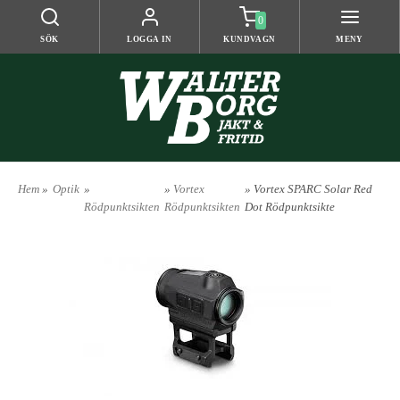
0
SÖK
LOGGA IN
KUNDVAGN
MENY
Hem
»
Optik
»
»
Vortex
» Vortex SPARC Solar Red
Rödpunktsikten
Rödpunktsikten
Dot Rödpunktsikte