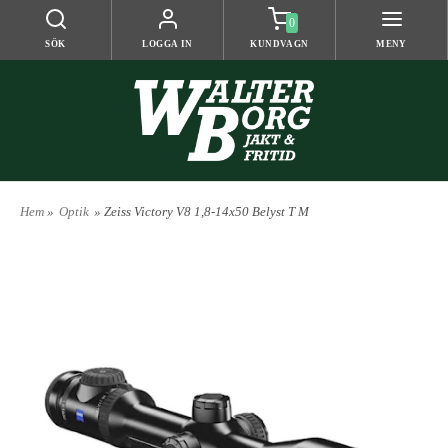
0
SÖK
LOGGA IN
KUNDVAGN
MENY
Hem
»
Optik
» Zeiss Victory V8 1,8-14x50 Belyst T M