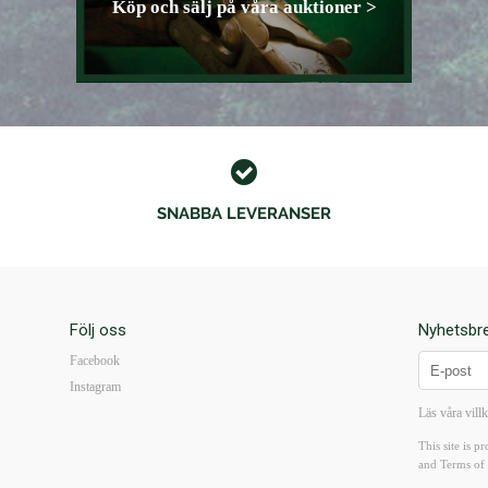
Köp och sälj på våra auktioner >
SNABBA LEVERANSER
Följ oss
Nyhetsbr
Facebook
Instagram
Läs våra vill
This site is
and
Terms of 