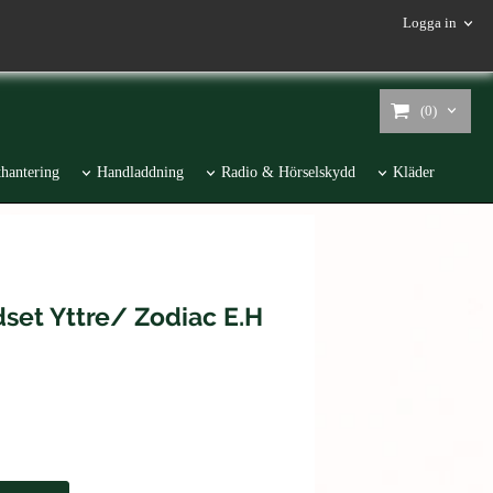
Logga in
(0)
hantering
Handladdning
Radio & Hörselskydd
Kläder
set Yttre/ Zodiac E.H