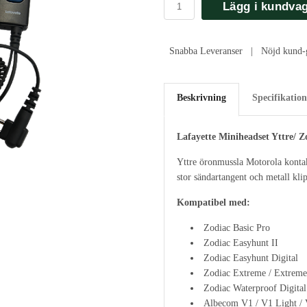
Lägg i kundva
Snabba Leveranser | Nöjd kund-g
Beskrivning
Specifikation
Lafayette Miniheadset Yttre/ Z
Yttre öronmussla Motorola kon
stor sändartangent och metall klip
Kompatibel med:
Zodiac Basic Pro
Zodiac Easyhunt II
Zodiac Easyhunt Digital
Zodiac Extreme / Extreme
Zodiac Waterproof Digital
Albecom V1 / V1 Light / 