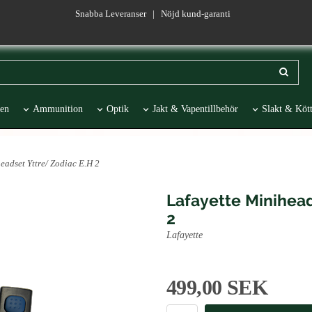
Snabba Leveranser | Nöjd kund-garanti
en
Ammunition
Optik
Jakt & Vapentillbehör
Slakt & Kött
esentartiklar
REA
eadset Yttre/ Zodiac E.H 2
Lafayette Minihead
2
Lafayette
499,00 SEK