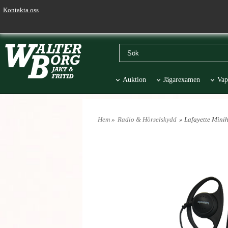
Kontakta oss
Auktion
Jägarexamen
Vap
Väskor & Stolar
Hund
Pr
Hem
»
Radio & Hörselskydd
» Lafayette Minih