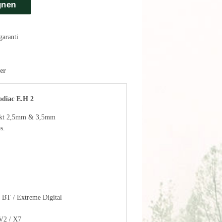
gnen
aranti
er
odiac E.H 2
takt 2,5mm & 3,5mm
s.
 BT / Extreme Digital
V2 / X7