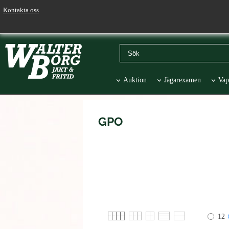
Kontakta oss
Auktion
Jägarexamen
Vap
Väskor & Stolar
Hund
Pr
GPO
12