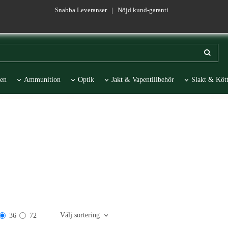
Snabba Leveranser | Nöjd kund-garanti
en
Ammunition
Optik
Jakt & Vapentillbehör
Slakt & Kött
esentartiklar
REA
Välj sortering
36
72