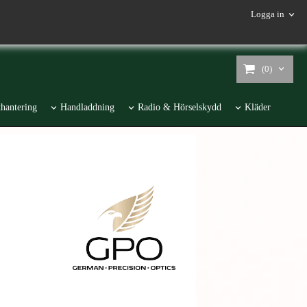
Logga in
(0)
hantering
Handladdning
Radio & Hörselskydd
Kläder