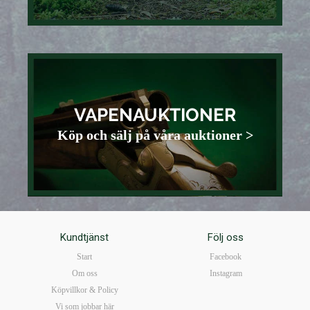
VAPENAUKTIONER
Köp och sälj på våra auktioner >
Kundtjänst
Följ oss
Start
Facebook
Om oss
Instagram
Köpvillkor & Policy
Vi som jobbar här