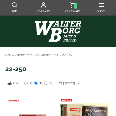
0
SÖK
LOGGA IN
KUNDVAGN
MENY
Hem
»
Ammunition
»
Kulammunition
» 22-250
22-250
Välj sortering
Filter
12
36
72