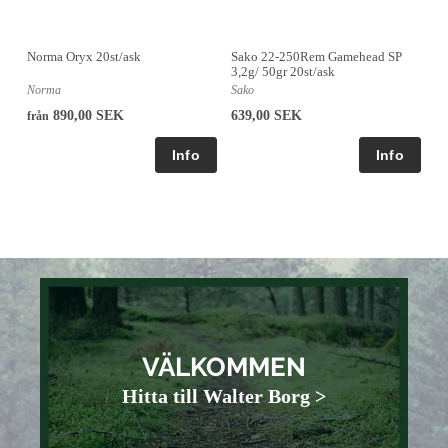
Norma Oryx 20st/ask
Sako 22-250Rem Gamehead SP
3,2g/ 50gr 20st/ask
Norma
Sako
890,00 SEK
639,00 SEK
från
VÄLKOMMEN
Hitta till Walter Borg >