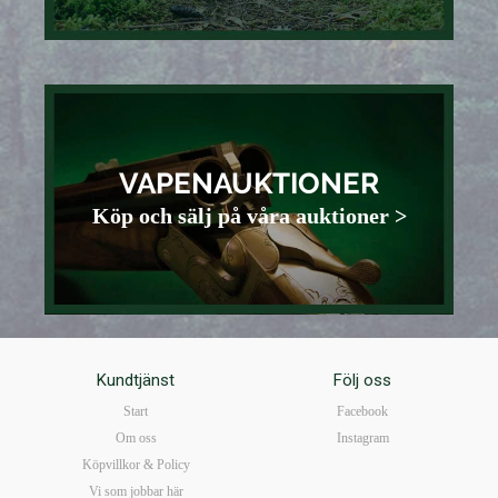
VAPENAUKTIONER
Köp och sälj på våra auktioner >
Kundtjänst
Följ oss
Start
Facebook
Om oss
Instagram
Köpvillkor & Policy
Vi som jobbar här