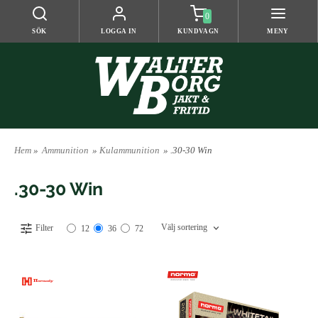
0
SÖK
LOGGA IN
KUNDVAGN
MENY
Hem
»
Ammunition
»
Kulammunition
» .30-30 Win
.30-30 Win
Välj sortering
Filter
12
36
72