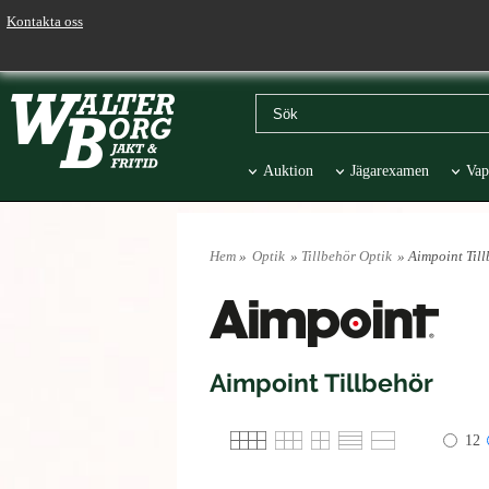
Kontakta oss
Auktion
Jägarexamen
Vap
Väskor & Stolar
Hund
Pr
Hem
»
Optik
»
Tillbehör Optik
» Aimpoint Til
Aimpoint Tillbehör
12