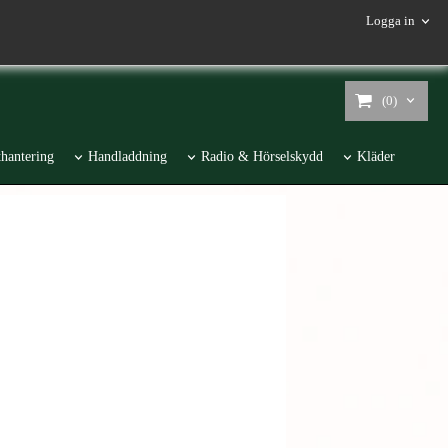
Logga in
(0)
hantering
Handladdning
Radio & Hörselskydd
Kläder