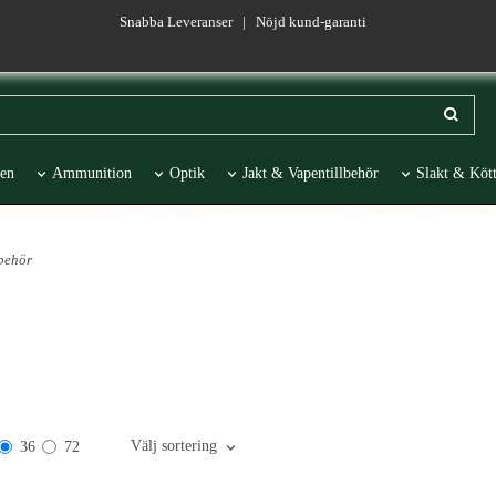
Snabba Leveranser | Nöjd kund-garanti
en
Ammunition
Optik
Jakt & Vapentillbehör
Slakt & Kött
esentartiklar
REA
lbehör
Välj sortering
36
72