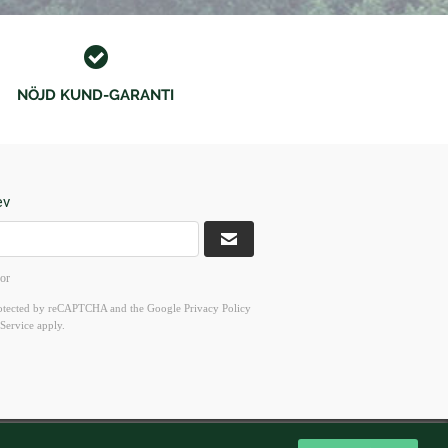
NÖJD KUND-GARANTI
ev
kor
 protected by reCAPTCHA and the Google
Privacy Policy
Service
apply.