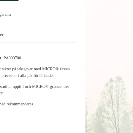
aranti
er
it. PA000700
 siktet på jaktgevär med MICRO® fästen
 precision i alla jaktförhållanden.
nittet upptill och MICRO® gränssnittet
tet
nsmed rekommenderas