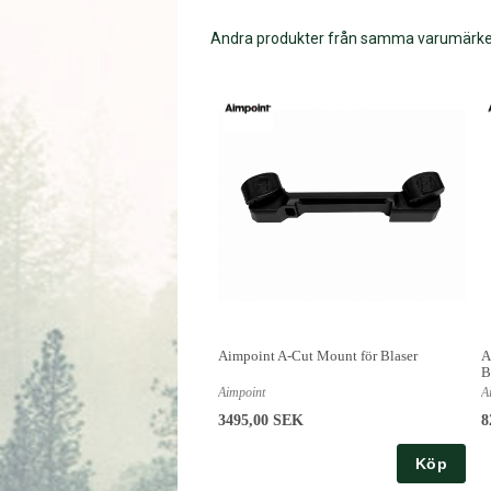
Andra produkter från samma varumärk
Aimpoint A-Cut Mount för Blaser
A
B
Aimpoint
A
3495,00 SEK
8
Köp