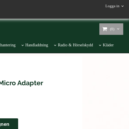
Logga in
(0)
hantering
Handladdning
Radio & Hörselskydd
Kläder
Micro Adapter
gnen