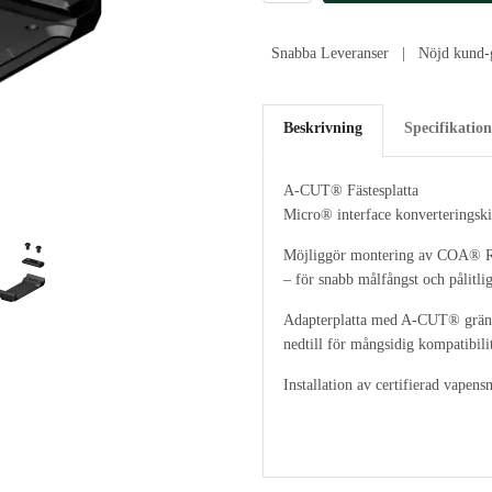
Snabba Leveranser | Nöjd kund-g
Beskrivning
Specifikation
A-CUT® Fästesplatta
Micro® interface konverteringsk
Möjliggör montering av COA® R
– för snabb målfångst och pålitlig
Adapterplatta med A-CUT® gränss
nedtill för mångsidig kompatibili
Installation av certifierad vape