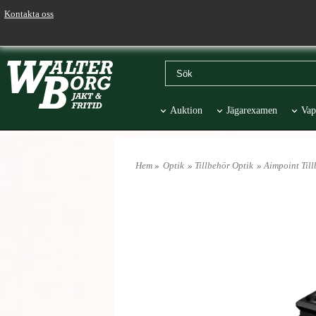
Kontakta oss
Auktion
Jägarexamen
Vap
Väskor & Stolar
Hund
Pr
Hem
»
Optik
»
Tillbehör Optik
»
Aimpoint Til