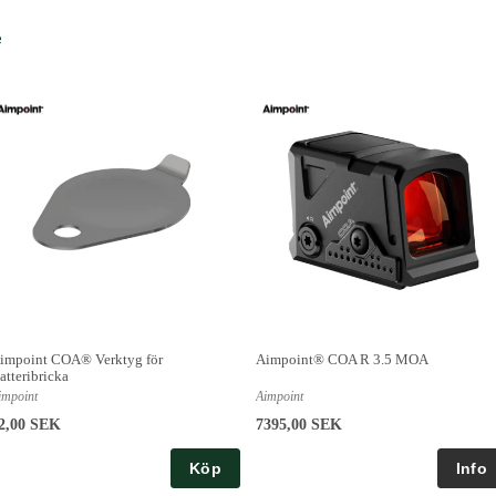
e
impoint COA® Verktyg för
Aimpoint® COA R 3.5 MOA
atteribricka
impoint
Aimpoint
2,00 SEK
7395,00 SEK
Köp