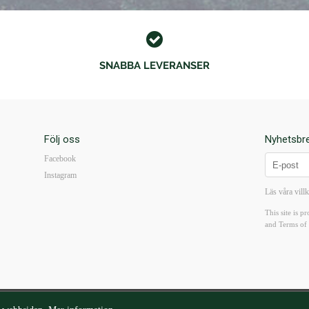
SNABBA LEVERANSER
Följ oss
Nyhetsbr
Facebook
Instagram
Läs våra vill
This site is
and
Terms of 