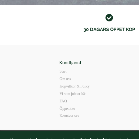
30 DAGARS ÖPPET KÖP
Kundtjänst
Start
Om oss
Köpvillkor & Policy
Vi som jobbar här
FAQ
Öppettider
Kontakta oss