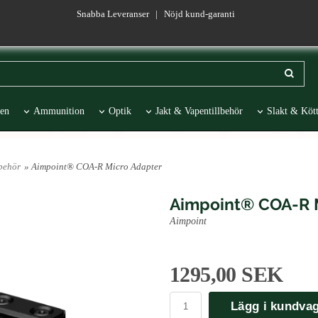
Snabba Leveranser | Nöjd kund-garanti
en
Ammunition
Optik
Jakt & Vapentillbehör
Slakt & Kött
esentartiklar
REA
lbehör
» Aimpoint® COA-R Micro Adapter
Aimpoint® COA-R 
Aimpoint
1295,00 SEK
Lägg i kundva