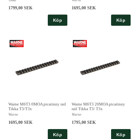
Tikka
Warne
1799,00 SEK
1695,00 SEK
Köp
Köp
Warne M6T3 0MOA picatinny rail
Warne M6T3 20MOA picatinny
Tikka T3/T3x
rail Tikka T3/ T3x
Warne
Warne
1695,00 SEK
1795,00 SEK
Köp
Köp