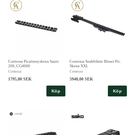
Contessa Picatinnyskena Sauer
Contessa Snabbfäste Blaser Pic.
200, CG4000
Skena XXL
Contessa
Contessa
1795,00 SEK
5940,00 SEK
Köp
Köp