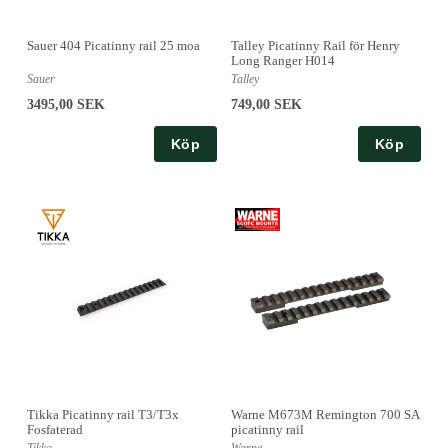
Sauer 404 Picatinny rail 25 moa
Talley Picatinny Rail för Henry
Long Ranger H014
Sauer
Talley
3495,00 SEK
749,00 SEK
Köp
Köp
Tikka Picatinny rail T3/T3x
Warne M673M Remington 700 SA
Fosfaterad
picatinny rail