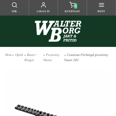
0
SÖK
LOGGA IN
KUNDVAGN
MENY
Hem
»
Optik
»
Baser /
»
Picatinny
» Contessa Förlängd picatinny
Ringar
Skena
Sauer 202