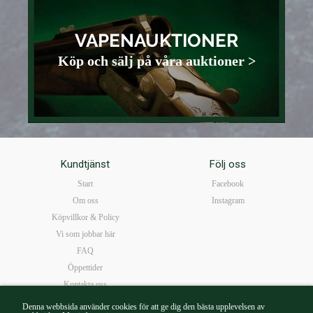
VAPENAUKTIONER
Köp och sälj på våra auktioner >
Kundtjänst
Följ oss
Start
Facebook
Om oss
Instagram
Köpvillkor & Policy
Vi som jobbar här
FAQ
Öppettider
Kontakta oss
Denna webbsida använder cookies för att ge dig den bästa upplevelsen av