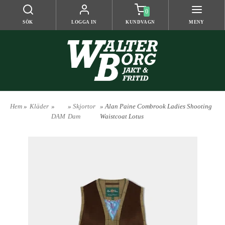
0
SÖK
LOGGA IN
KUNDVAGN
MENY
Hem
»
Kläder
»
»
Skjortor
» Alan Paine Combrook Ladies Shooting
DAM
Dam
Waistcoat Lotus