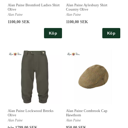
Alan Paine Bromford Ladies Shirt
Alan Paine Aylesbury Shirt
Olive
Country Olive
Alan Paine
Alan Paine
1100,00 SEK
1100,00 SEK
Köp
Köp
Alan Paine Lockwood Breeks
Alan Paine Combrook Cap
Olive
Hawthorn
Alan Paine
Alan Paine
1799,00 SEK
950,00 SEK
från