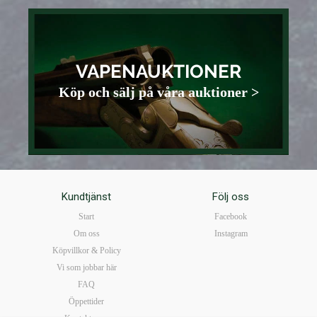
VAPENAUKTIONER
Köp och sälj på våra auktioner >
Kundtjänst
Följ oss
Start
Facebook
Om oss
Instagram
Köpvillkor & Policy
Vi som jobbar här
FAQ
Öppettider