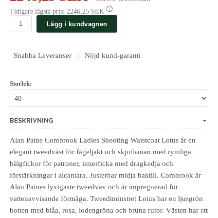
Tidigare lägsta pris:
2246,25 SEK
Lägg i kundvagnen
Snabba Leveranser | Nöjd kund-garanti
Storlek:
BESKRIVNING
Alan Paine Combrook Ladies Shooting Waistcoat Lotus är en
elegant tweedväst för fågeljakt och skjutbanan med rymliga
bälgfickor för patroner, innerficka med dragkedja och
förstärkningar i alcantara. Justerbar midja baktill. Combrook är
Alan Paines lyxigaste tweedväv och är impregnerad för
vattenavvisande förmåga. Tweedmönstret Lotus har en ljusgrön
botten med blåa, rosa, lodengröna och bruna rutor. Västen har ett