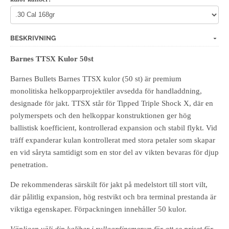
BESKRIVNING
Barnes TTSX Kulor 50st
Barnes Bullets Barnes TTSX kulor (50 st) är premium
monolitiska helkopparprojektiler avsedda för handladdning,
designade för jakt. TTSX står för Tipped Triple Shock X, där en
polymerspets och den helkoppar konstruktionen ger hög
ballistisk koefficient, kontrollerad expansion och stabil flykt. Vid
träff expanderar kulan kontrollerat med stora petaler som skapar
en vid såryta samtidigt som en stor del av vikten bevaras för djup
penetration.
De rekommenderas särskilt för jakt på medelstort till stort vilt,
där pålitlig expansion, hög restvikt och bra terminal prestanda är
viktiga egenskaper. Förpackningen innehåller 50 kulor.
Vänligen välj din kaliber i rullgardinsmenyn för att se priset för