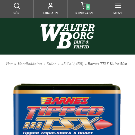
0
SÖK
LOGGA IN
KUNDVAGN
MENY
Hem
»
Handladdning
»
Kulor
»
.45 Cal (.458)
» Barnes TTSX Kulor 50st