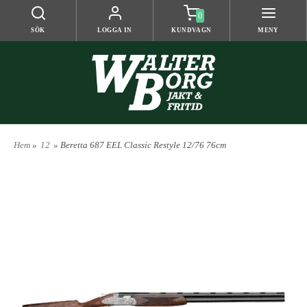
0
SÖK
LOGGA IN
KUNDVAGN
MENY
Hem
»
12
» Beretta 687 EEL Classic Restyle 12/76 76cm