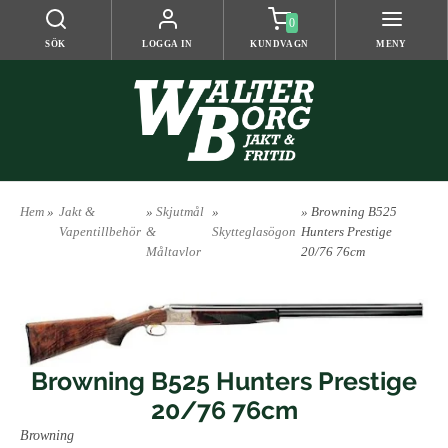
0
SÖK
LOGGA IN
KUNDVAGN
MENY
Hem
»
Jakt &
»
Skjutmål
»
» Browning B525
Vapentillbehör
&
Skytteglasögon
Hunters Prestige
Måltavlor
20/76 76cm
Browning B525 Hunters Prestige
20/76 76cm
Browning