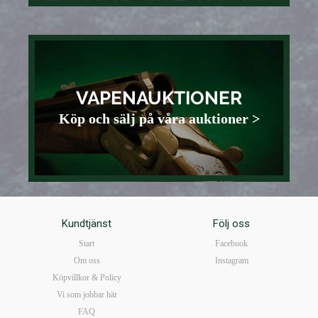
VAPENAUKTIONER
Köp och sälj på våra auktioner >
Kundtjänst
Följ oss
Start
Facebook
Om oss
Instagram
Köpvillkor & Policy
Vi som jobbar här
FAQ