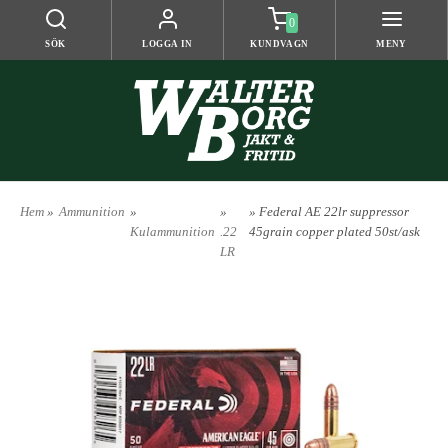
0
SÖK
LOGGA IN
KUNDVAGN
MENY
Hem
»
Ammunition
»
»
» Federal AE 22lr suppressor
Kulammunition
.22
45grain copper plated 50st/ask
LR