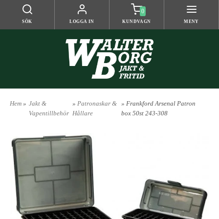
0
SÖK
LOGGA IN
KUNDVAGN
MENY
Hem
»
Jakt &
»
Patronaskar &
» Frankford Arsenal Patron
Vapentillbehör
Hållare
box 50st 243-308