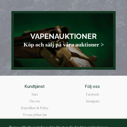
VAPENAUKTIONER
Köp och sälj på våra auktioner >
Kundtjänst
Följ oss
Start
Facebook
Om oss
Instagram
Köpvillkor & Policy
Vi som jobbar här
FAQ