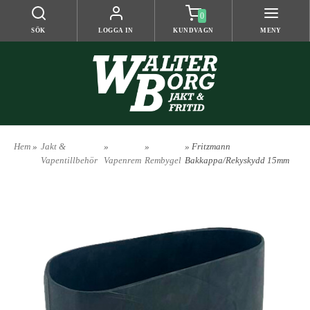
0
SÖK
LOGGA IN
KUNDVAGN
MENY
Hem
»
Jakt &
»
»
» Fritzmann
Vapentillbehör
Vapenrem
Rembygel
Bakkappa/Rekyskydd 15mm