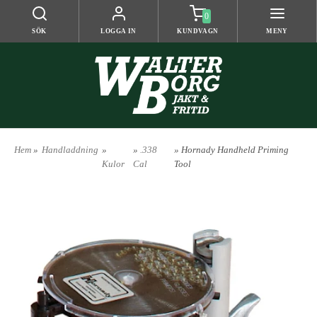
0
SÖK
LOGGA IN
KUNDVAGN
MENY
Hem
»
Handladdning
»
»
.338
» Hornady Handheld Priming
Kulor
Cal
Tool