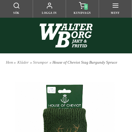
0
SÖK
LOGGA IN
KUNDVAGN
MENY
Hem
»
Kläder
»
Strumpor
» House of Cheviot Stag Burgundy Spruce