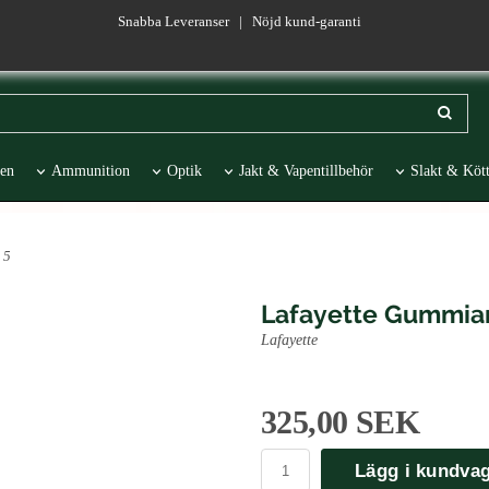
Snabba Leveranser | Nöjd kund-garanti
en
Ammunition
Optik
Jakt & Vapentillbehör
Slakt & Kött
esentartiklar
REA
 5
Lafayette Gummian
Lafayette
325,00 SEK
Lägg i kundva