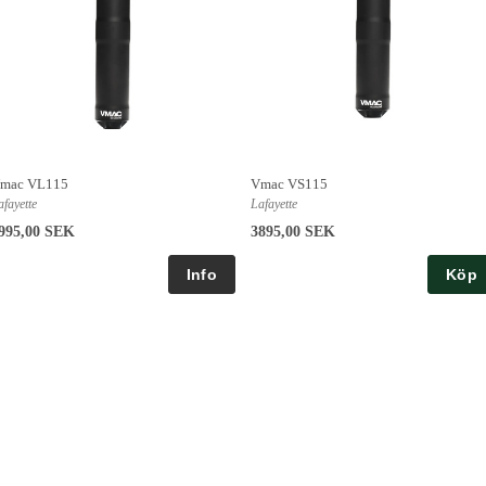
mac VL115
Vmac VS115
afayette
Lafayette
995,00 SEK
3895,00 SEK
Köp