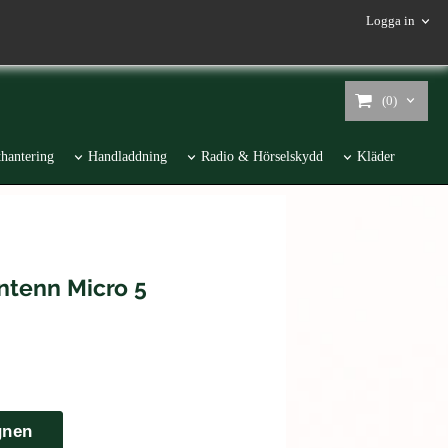
Logga in
(0)
hantering
Handladdning
Radio & Hörselskydd
Kläder
tenn Micro 5
gnen