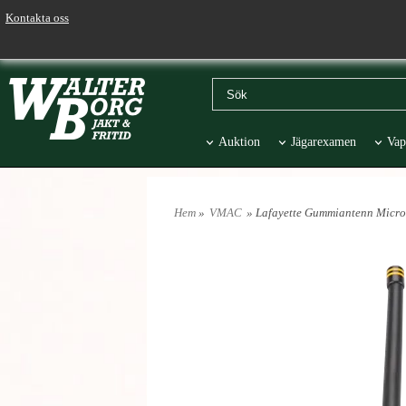
Kontakta oss
Auktion
Jägarexamen
Vap
Väskor & Stolar
Hund
Pr
Hem
»
VMAC
» Lafayette Gummiantenn Micro