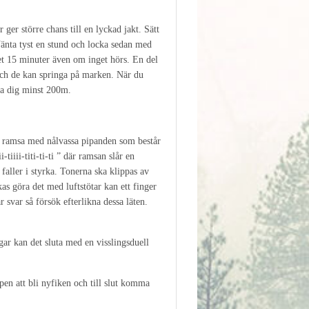
ger större chans till en lyckad jakt. Sätt
änta tyst en stund och locka sedan med
et 15 minuter även om inget hörs. En del
och de kan springa på marken. När du
tta dig minst 200m.
n ramsa med nålvassa pipanden som består
i-tiiii-titi-ti-ti ” där ramsan slår en
faller i styrka. Tonerna ska klippas av
as göra det med luftstötar kan ett finger
 svar så försök efterlikna dessa läten.
gar kan det sluta med en visslingsduell
pen att bli nyfiken och till slut komma