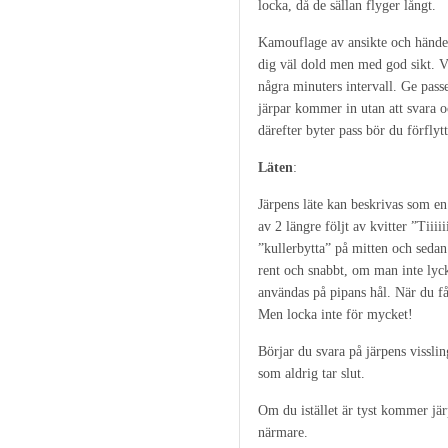
locka, då de sällan flyger långt.
Kamouflage av ansikte och händer 
dig väl dold men med god sikt. V
några minuters intervall. Ge pass
järpar kommer in utan att svara 
därefter byter pass bör du förfly
Läten
:
Järpens läte kan beskrivas som e
av 2 längre följt av kvitter ”Tiiiiii
”kullerbytta” på mitten och sedan 
rent och snabbt, om man inte lyck
användas på pipans hål. När du får
Men locka inte för mycket!
Börjar du svara på järpens visslin
som aldrig tar slut.
Om du istället är tyst kommer jär
närmare.