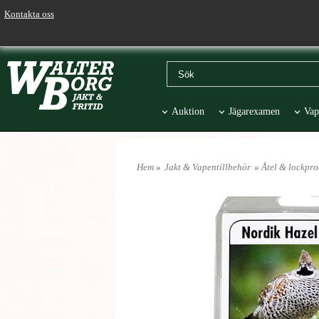
Kontakta oss
Auktion
Jägarexamen
Vap
Väskor & Stolar
Hund
Pr
Hem
»
Jakt & Vapentillbehör
»
Åtel & lockpro