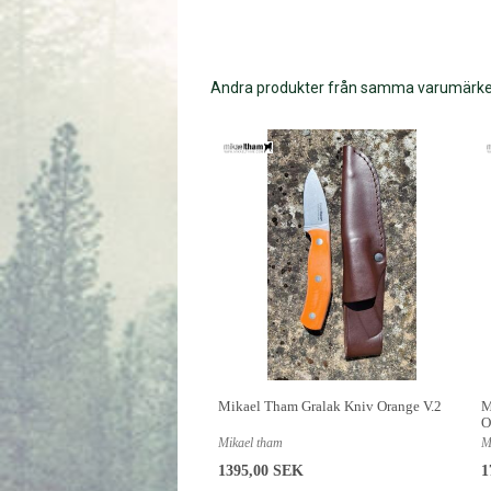
Andra produkter från samma varumärk
Mikael Tham Gralak Kniv Orange V.2
M
O
Mikael tham
M
1395,00 SEK
1