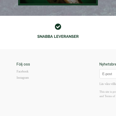
SNABBA LEVERANSER
Följ oss
Nyhetsbr
Facebook
Instagram
Läs våra vill
This site is
and
Terms of 