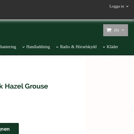
Logga in
(0)
hantering
Handladdning
Radio & Hörselskydd
Kläder
k Hazel Grouse
gnen