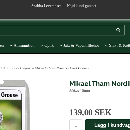
Snabba Leveranser | Nöjd kund-garanti
en
Ammunition
Optik
Jakt & Vapentillbehör
Slakt & Kött
esentartiklar
REA
dukter
»
Lockpipor
» Mikael Tham Nordik Hazel Grouse
Mikael Tham Nordi
Mikael tham
139,00 SEK
Lägg i kundva