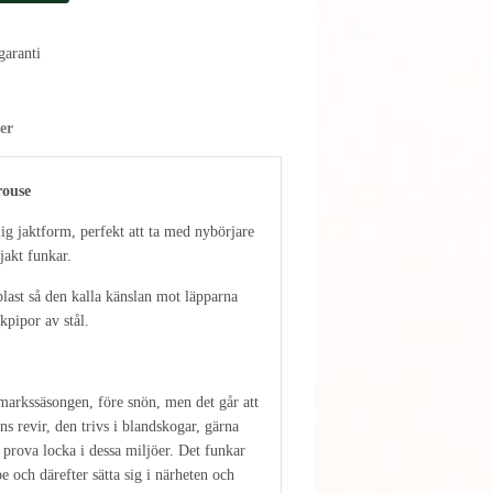
aranti
er
rouse
lig jaktform, perfekt att ta med nybörjare
jakt funkar.
last så den kalla känslan mot läpparna
kpipor av stål.
markssäsongen, före snön, men det går att
ns revir, den trivs i blandskogar, gärna
 prova locka i dessa miljöer. Det funkar
pe och därefter sätta sig i närheten och