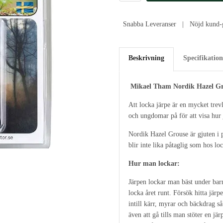
Snabba Leveranser | Nöjd kund-g
Beskrivning
Specifikation
Mikael Tham Nordik Hazel G
Att locka järpe är en mycket trev
och ungdomar på för att visa hur 
Nordik Hazel Grouse är gjuten i p
blir inte lika påtaglig som hos loc
Hur man lockar:
Järpen lockar man bäst under bar
locka året runt. Försök hitta järpe
intill kärr, myrar och bäckdrag så
även att gå tills man stöter en jär