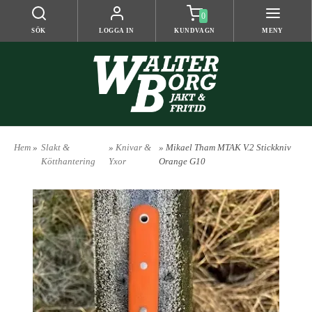
0
SÖK
LOGGA IN
KUNDVAGN
MENY
Hem
»
Slakt &
»
Knivar &
» Mikael Tham MTAK V.2 Stickkniv
Kötthantering
Yxor
Orange G10