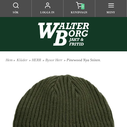
0
SÖK
LOGGA IN
KUNDVAGN
MENY
Hem
»
Kläder
»
HERR
»
Byxor Herr
» Pinewood Nya Stöten.