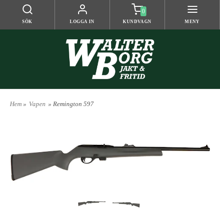
0
SÖK
LOGGA IN
KUNDVAGN
MENY
Hem
»
Vapen
» Remington 597