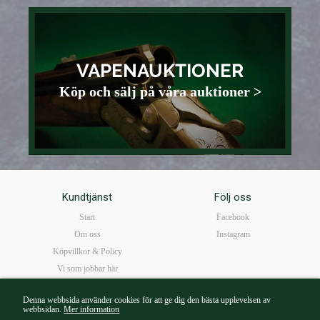
VAPENAUKTIONER
Köp och sälj på våra auktioner >
Kundtjänst
Följ oss
Start
Facebook
Om oss
Instagram
Köpvillkor & Policy
Vi som jobbar här
FAQ
Denna webbsida använder cookies för att ge dig den bästa upplevelsen av
Öppettider
webbsidan.
Mer information