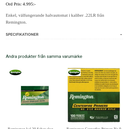
Ord Pris: 4.995:-
Enkel, välfungerande halvautomat i kaliber .22LR från
Remington.
SPECIFIKATIONER
Andra produkter från samma varumärke
Remington kal 20 Sabot slug
Remington Centerfire Primers No.9