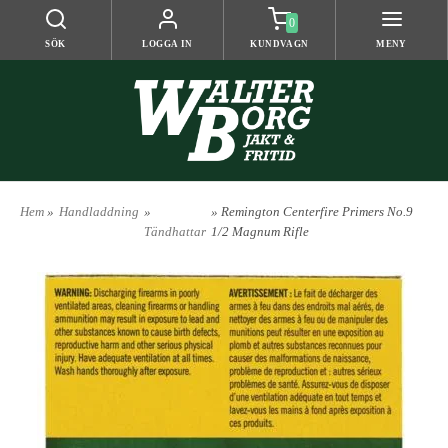
0
SÖK
LOGGA IN
KUNDVAGN
MENY
Hem
»
Handladdning
»
» Remington Centerfire Primers No.9
Tändhattar
1/2 Magnum Rifle