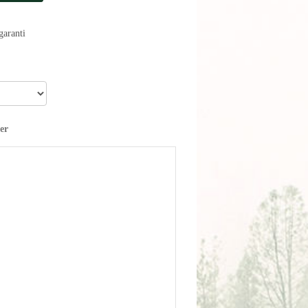
aranti
er