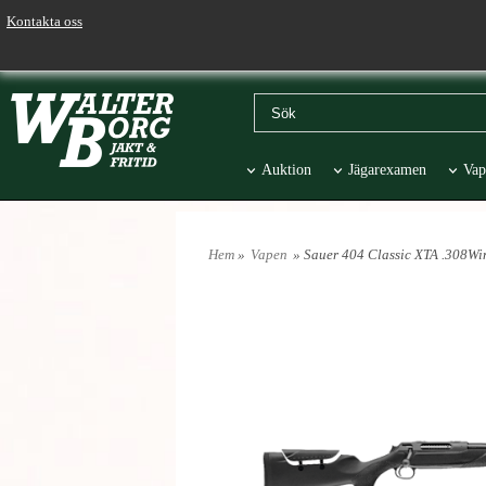
Kontakta oss
Auktion
Jägarexamen
Vap
Väskor & Stolar
Hund
Pr
Hem
»
Vapen
» Sauer 404 Classic XTA .308W