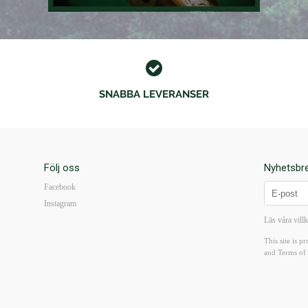
SNABBA LEVERANSER
Följ oss
Nyhetsbr
Facebook
Instagram
Läs våra vill
This site is
and
Terms of 