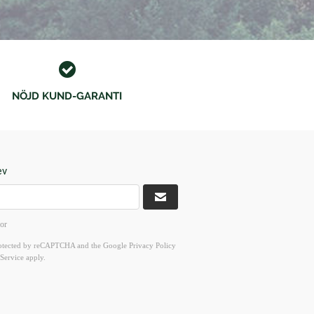
NÖJD KUND-GARANTI
ev
kor
 protected by reCAPTCHA and the Google
Privacy Policy
Service
apply.