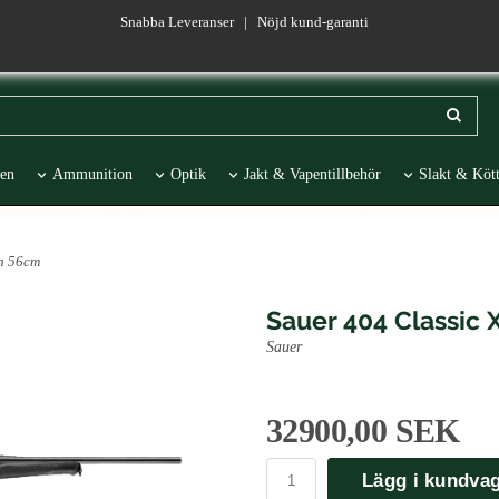
Snabba Leveranser | Nöjd kund-garanti
en
Ammunition
Optik
Jakt & Vapentillbehör
Slakt & Kött
esentartiklar
REA
in 56cm
Sauer 404 Classic
Sauer
32900,00 SEK
Lägg i kundva