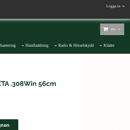
Logga in
(0)
hantering
Handladdning
Radio & Hörselskydd
Kläder
 XTA .308Win 56cm
gnen