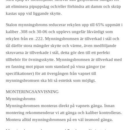
att eliminera pipuppslag och/eller förhindra att damm och skräp
kastas upp vid liggande skytte.
Stalon mynningsbroms reducerar rekylen upp till 65% uppmätt i
kaliber .308 och 30-06 och upplevs ungefär likvärdigt som
rekylen från en .222. Mynningsbromsen är tillverkad i stål och
tål därför stora mängder skytte och värme, även medföljande
skruvarna är tillverkade i stål, detta gör den till ett perfekt
tillbehör för övningsskytte. Mynningsbromsen är tillverkad med
en fasning mot pipan som standard på vissa gängor (se
specifikationer) för att övergången från vapnet till
mynningsbromsen ska bli så estetisk som möjligt.
MONTERINGSANVISNING
Mynningsbroms
Mynningsbromsen monteras direkt på vapnets gänga. Innan
montering rekommenderar vi att gänga och kaliber kontrolleras.
Montera alltid mynningsbromsen på en väl insmord gänga.