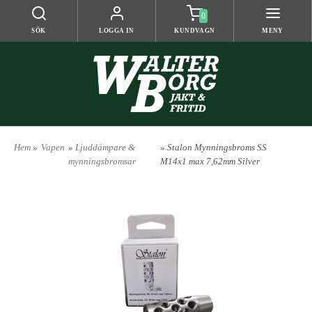
0
SÖK
LOGGA IN
KUNDVAGN
MENY
Hem
»
Vapen
»
Ljuddämpare &
» Stalon Mynningsbroms SS
mynningsbromsar
M14x1 max 7,62mm Silver