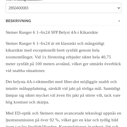
BESKRIVNING
Steiner Ranger 6 1–6x24 SFP Belyst 4A-i Kikarsikte
Steiner Ranger 6 1–6x24 är ett klassiskt och mångsidigt
kikarsikte med exceptionellt brett synfält genom hela
zoomomfånget. Vid 1x förstoring erbjuder siktet hela 40,75
meter synfält på 100 meters avstånd, vilket ger utmärkt överblick
vid snabba situationer.
Det belysta 4A-i-riktmedlet med fiber-dot möjliggör snabb och
intuitiv måluppfattning, särskilt vid jakt på rörliga mål. Samtidigt
lämpar sig siktet mycket väl även för jakt på större vilt, tack vare
hög kontrast och skärpa.
Med ED-optik och Steiners mest avancerade teknologi uppnås en
ljustransmission på över 92 %, vilket ger en klar och tydlig bild
även i svåra ljusförhållanden. Konstruktionen är robust, lätt och