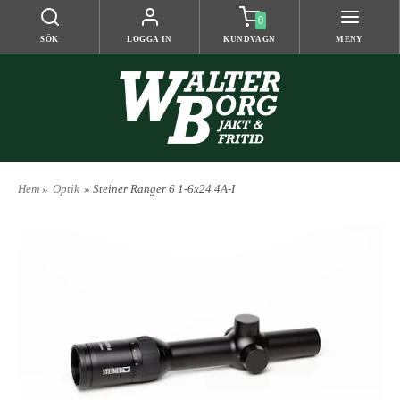
0
SÖK
LOGGA IN
KUNDVAGN
MENY
Hem
»
Optik
» Steiner Ranger 6 1-6x24 4A-I