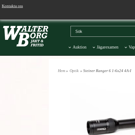
Kontakta oss
Auktion
Jägarexamen
Vap
Väskor & Stolar
Hund
Pr
Hem
»
Optik
» Steiner Ranger 6 1-6x24 4A-I