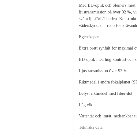
Med ED-optik och Steiners mest 
ljustransmission på över 92 %, vil
svåra ljusförhållanden. Konstrukti
väderskyddad – redo för krävande
Egenskaper
Extra brett synfält för maximal ö
ED-optik med hög kontrast och s
Ljustransmission över 92 %
Riktmedel i andra fokalplanet (S
Belyst riktmedel med fiber-dot
Låg vikt
Vattentät och imtät, nedsänkbar ti
Tekniska data