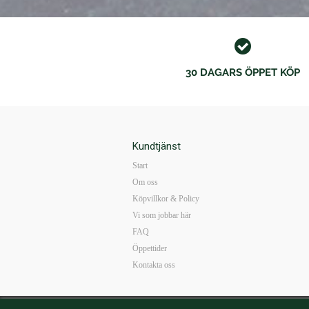
30 DAGARS ÖPPET KÖP
Kundtjänst
Start
Om oss
Köpvillkor & Policy
Vi som jobbar här
FAQ
Öppettider
Kontakta oss