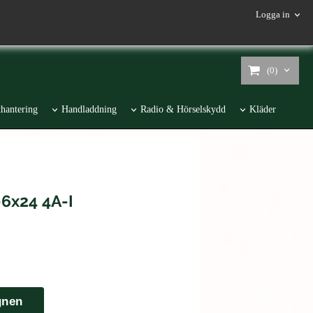
Logga in
(0)
hantering
Handladdning
Radio & Hörselskydd
Kläder
-6x24 4A-I
gnen