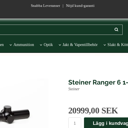
Snabba Leveranser | Nöjd kund-garanti
en
Ammunition
Optik
Jakt & Vapentillbehör
Slakt & Kött
esentartiklar
REA
Steiner Ranger 6 1
Steiner
20999,00 SEK
Lägg i kundva