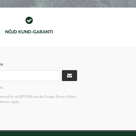
NÖJD KUND-GARANTI
ev
kor
 protected by reCAPTCHA and the Google
Privacy Policy
Service
apply.