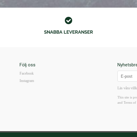
SNABBA LEVERANSER
Följ oss
Nyhetsbr
Facebook
Instagram
Läs våra vill
This site is
and
Terms of 