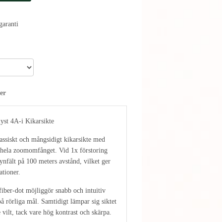
aranti
er
yst 4A-i Kikarsikte
assiskt och mångsidigt kikarsikte med
m hela zoomomfånget. Vid 1x förstoring
ynfält på 100 meters avstånd, vilket ger
ationer.
iber-dot möjliggör snabb och intuitiv
på rörliga mål. Samtidigt lämpar sig siktet
 vilt, tack vare hög kontrast och skärpa.