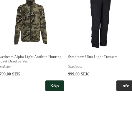
wedteam Alpha Light Antibite Hunting
Swedteam Ultra Light Trousers
acket Desolve Veil
wedteam
Swedteam
799,00 SEK
999,00 SEK
Köp