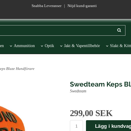
Snabba Leveranser | Nöjd kund-garanti
en
Ammunition
Optik
Jakt & Vapentillbehör
Slakt & Kött
esentartiklar
REA
eps Blaze Hundförare
Swedteam Keps Bl
Swedteam
299,00 SEK
Lägg i kundva