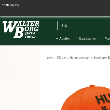
Kontakta oss
Auktion
Jägarexamen
Vap
Väskor & Stolar
Hund
Pr
Hem
»
Kläder
»
Huvudbonader
» Swedteam K