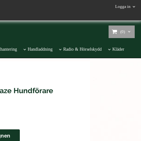
Logga in
(0)
hantering
Handladdning
Radio & Hörselskydd
Kläder
aze Hundförare
gnen