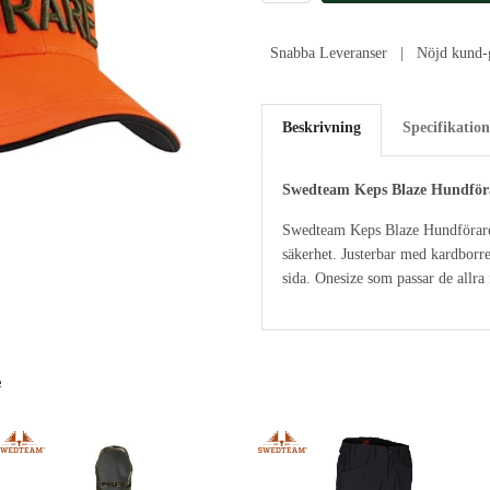
Snabba Leveranser | Nöjd kund-g
Beskrivning
Specifikation
Swedteam Keps Blaze Hundför
Swedteam Keps Blaze Hundförare ä
säkerhet. Justerbar med kardborr
sida. Onesize som passar de allra
e