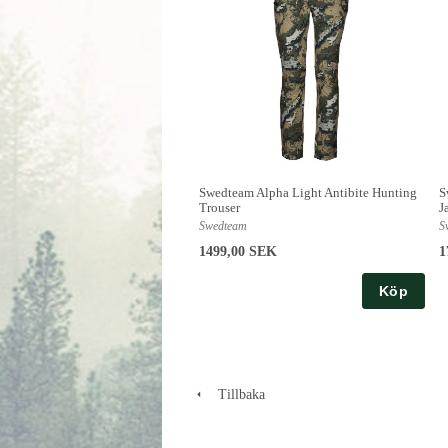
Swedteam Alpha Light Antibite Hunting
S
Trouser
J
Swedteam
S
1499,00 SEK
1
Köp
Tillbaka