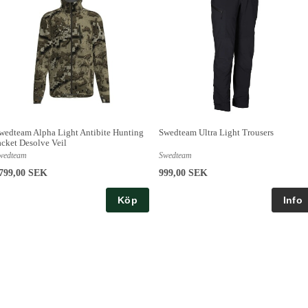
wedteam Alpha Light Antibite Hunting
Swedteam Ultra Light Trousers
acket Desolve Veil
wedteam
Swedteam
799,00 SEK
999,00 SEK
Köp