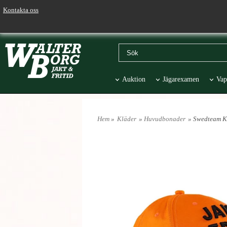
Kontakta oss
Auktion
Jägarexamen
Vap
Väskor & Stolar
Hund
Pr
Hem
»
Kläder
»
Huvudbonader
» Swedteam Ke