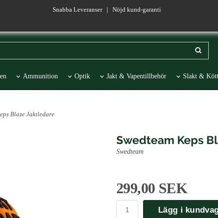
Snabba Leveranser | Nöjd kund-garanti
en
Ammunition
Optik
Jakt & Vapentillbehör
Slakt & Kött
esentartiklar
REA
ps Blaze Jaktledare
Swedteam Keps Bla
Swedteam
299,00 SEK
Lägg i kundva