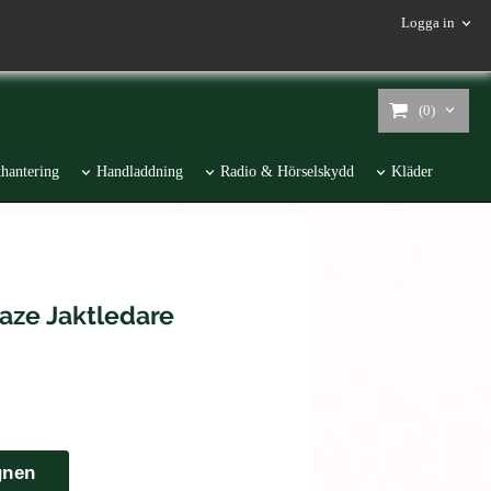
Logga in
(0)
hantering
Handladdning
Radio & Hörselskydd
Kläder
ze Jaktledare
gnen