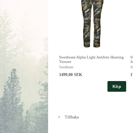
Swedteam Alpha Light Antibite Hunting
S
Trouser
J
Swedteam
S
1499,00 SEK
1
Köp
Tillbaka