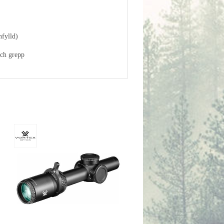
nfylld)
ch grepp