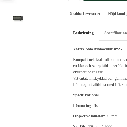
Snabba Leveranser | Nöjd kund-g
Beskrivning
Specifikation
Vortex Solo Monocular 8x25
Kompakt och kraftfull monokikar
en klar och skarp bild – perfekt fö
observationer i fält.
Vattentät, imskyddad och gummiar
Lätt nog att alltid ha med i fickan
Specifikationer:
Förstoring:
8x
Objektivdiameter:
25 mm
Synfält:
126 m på 1000 m