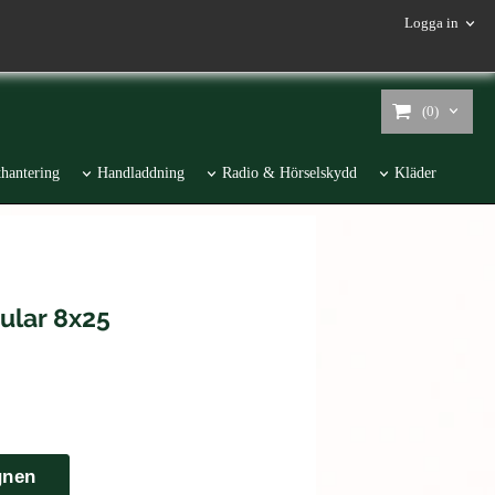
Logga in
(0)
hantering
Handladdning
Radio & Hörselskydd
Kläder
ular 8x25
gnen