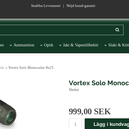
Snabba Leveranser | Nöjd kund-garanti
en
Ammunition
Optik
Jakt & Vapentillbehör
Slakt & Kött
esentartiklar
REA
hör
» Vortex Solo Monocular 8x25
Vortex Solo Monoc
Vortex
999,00 SEK
Lägg i kundva