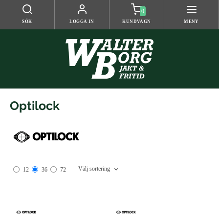
0
SÖK
LOGGA IN
KUNDVAGN
MENY
Optilock
Välj sortering
12
36
72