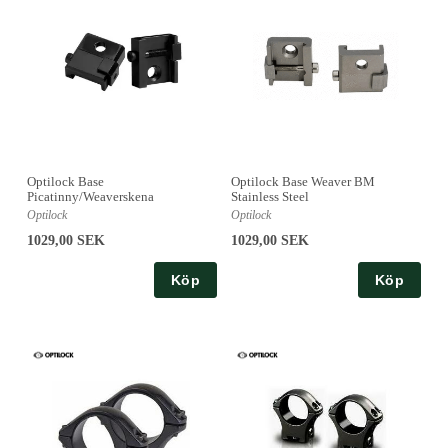
Optilock Base
Optilock Base Weaver BM
Picatinny/Weaverskena
Stainless Steel
Optilock
Optilock
1029,00 SEK
1029,00 SEK
Köp
Köp