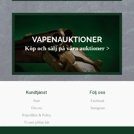
VAPENAUKTIONER
Köp och sälj på våra auktioner >
Kundtjänst
Följ oss
Start
Facebook
Om oss
Instagram
Köpvillkor & Policy
Vi som jobbar här
FAQ