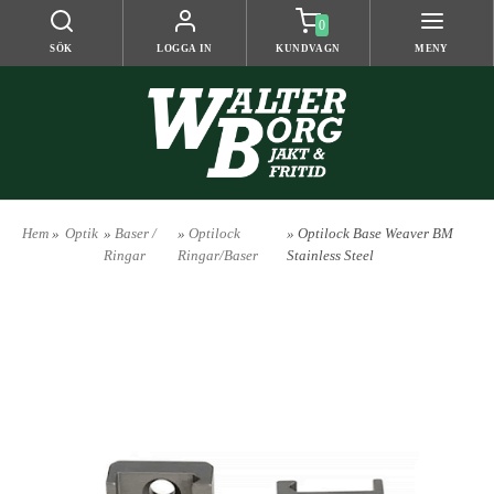
0
SÖK
LOGGA IN
KUNDVAGN
MENY
Hem
»
Optik
»
Baser /
»
Optilock
» Optilock Base Weaver BM
Ringar
Ringar/Baser
Stainless Steel