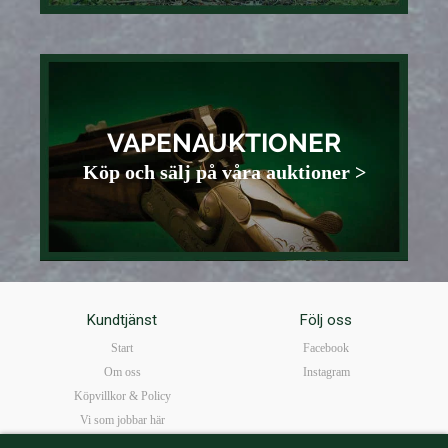
VAPENAUKTIONER
Köp och sälj på våra auktioner >
Kundtjänst
Följ oss
Start
Facebook
Om oss
Instagram
Köpvillkor & Policy
Vi som jobbar här
FAQ