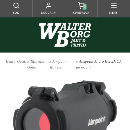
0
SÖK
LOGGA IN
KUNDVAGN
MENY
Hem
»
Optik
»
Tillbehör
»
Aimpoint
» Aimpoint Micro H-2 2MOA
Optik
Tillbehör
no mount