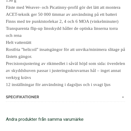
136 g
Fäste med Weaver- och Picatinny-profil gör det lätt att montera
ACET-teknik ger 50 000 timmar av användning på ett batteri
Finns med tre punktstorlekar 2, 4 och 6 MOA (vinkelminuter)
Transparenta flip-up linsskydd håller de optiska linserna torra
och rena
Helt vattentätt
Rostfria "helicoil" insatsgängor för att unvika/minimera slitage på
fästets gängor.
Precisionsjustering av riktmedlet i såväl höjd som sida: överdelen
av skyddshuven passar i justeringsskruvarnas hål – inget annat
verktyg krävs
12 inställningar för användning i dagsljus och i svagt ljus
SPECIFIKATIONER
Andra produkter från samma varumärke