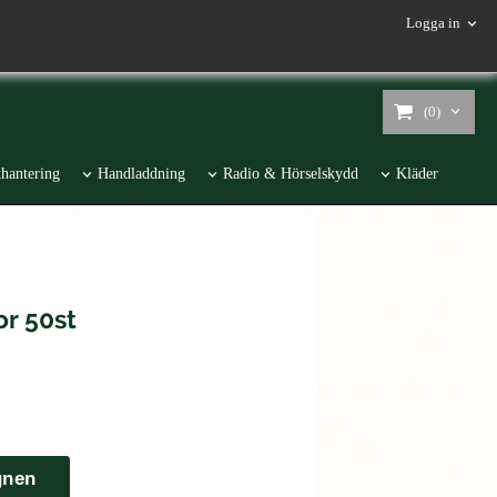
Logga in
(0)
hantering
Handladdning
Radio & Hörselskydd
Kläder
r 50st
gnen