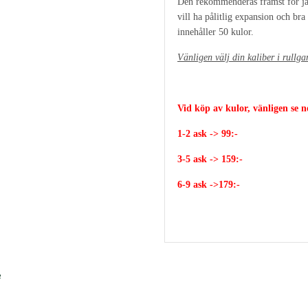
Den rekommenderas främst för jak
vill ha pålitlig expansion och br
innehåller 50 kulor.
Vänligen välj din kaliber i rullgar
Vid köp av kulor, vänligen se 
1-2 ask -> 99:-
3-5 ask -> 159:-
6-9 ask ->179:-
e