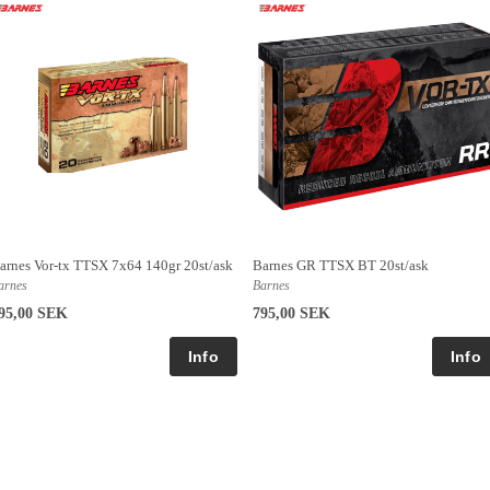
arnes Vor-tx TTSX 7x64 140gr 20st/ask
Barnes GR TTSX BT 20st/ask
arnes
Barnes
95,00 SEK
795,00 SEK