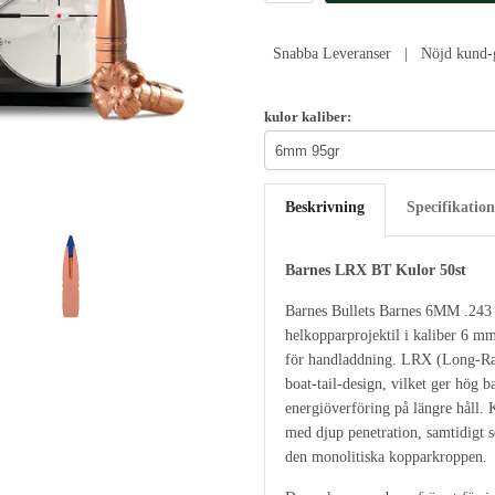
Snabba Leveranser | Nöjd kund-g
kulor kaliber:
Beskrivning
Specifikation
Barnes LRX BT Kulor 50st
Barnes Bullets Barnes 6MM .243
helkopparprojektil i kaliber 6 m
för handladdning. LRX (Long-Ra
boat-tail-design, vilket ger hög b
energiöverföring på längre håll. 
med djup penetration, samtidigt s
den monolitiska kopparkroppen.