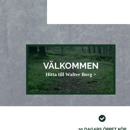
VÄLKOMMEN
Hitta till Walter Borg >
30 DAGARS ÖPPET KÖP