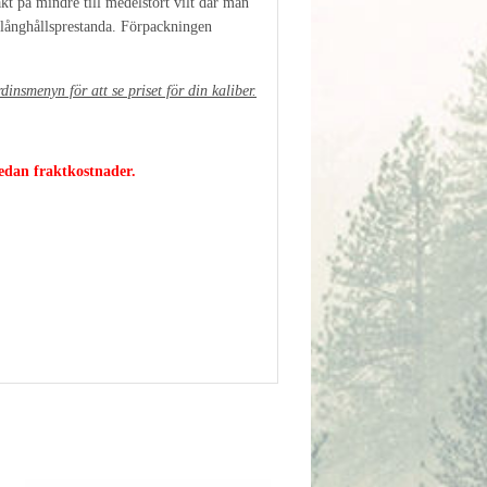
t på mindre till medelstort vilt där man
a långhållsprestanda. Förpackningen
dinsmenyn för att se priset för din kaliber.
nedan fraktkostnader.