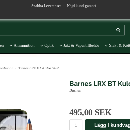
Snabba Leveranser | Nöjd kund-garanti
en
Ammunition
Optik
Jakt & Vapentillbehör
Slakt & Kött
esentartiklar
REA
reedmoor
» Barnes LRX BT Kulor 50st
Barnes LRX BT Kulo
Barnes
495,00 SEK
Lägg i kundva