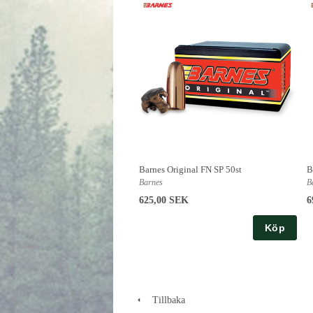
Barnes Original FN SP 50st
B
Barnes
B
625,00 SEK
6
Köp
Tillbaka