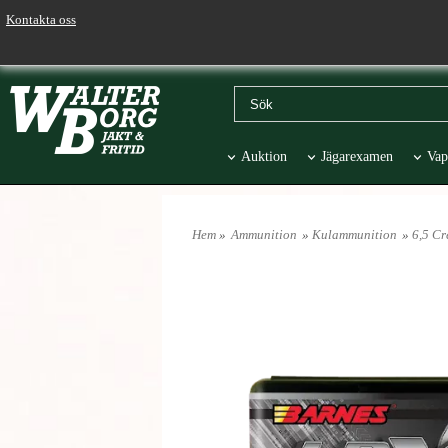
Kontakta oss
Auktion
Jägarexamen
Vap
Väskor & Stolar
Hund
Pr
Hem
»
Ammunition
»
Kulammunition
»
6,5 C