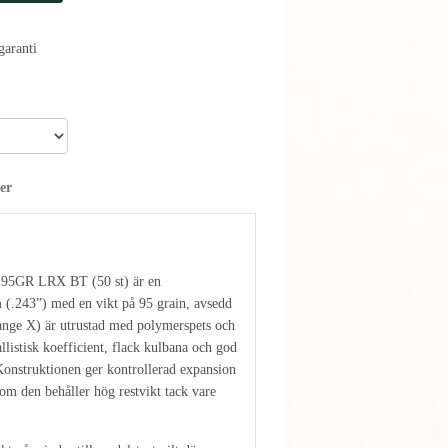
aranti
er
 95GR LRX BT (50 st) är en
m (.243”) med en vikt på 95 grain, avsedd
nge X) är utrustad med polymerspets och
allistisk koefficient, flack kulbana och god
Konstruktionen ger kontrollerad expansion
om den behåller hög restvikt tack vare