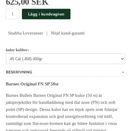
625,00 SEK
Lägg i kundvagnen
Snabba Leveranser | Nöjd kund-garanti
kulor kaliber:
BESKRIVNING
Barnes Original FN SP 50st
Barnes Bullets Barnes Original FN SP kulor (50 st) är
jaktprojektiler för handladdning med flat nose (FN) och soft
point (SP) design. Dessa kulor har en mjuk spets som främjar
kontrollerad expansion och god energiöverföring vid träff,
samtidigt som flat‑nose‑formen kan ge bättre funktion i vissa
patroner och reducerad återstuds på stålmål vid träning.