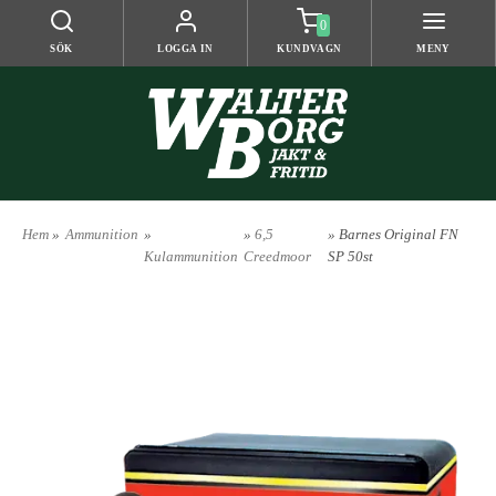
0
SÖK
LOGGA IN
KUNDVAGN
MENY
Hem
»
Ammunition
»
»
6,5
» Barnes Original FN
Kulammunition
Creedmoor
SP 50st