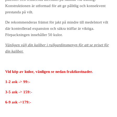
Konstruktionen är utformad för att ge pålitlig och konsekvent
prestanda på vilt.
De rekommenderas främst för jakt på mindre till medelstort vilt
där kontrollerad expansion och säkra träffar är viktiga.
Förpackningen innehåller 50 kulor.
Vänligen välj din kaliber i rullgardinsmenyn för att se priset för
din kaliber.
Vid köp av kulor, vänligen se nedan fraktkostnader.
1-2 ask -> 99:-
3-5 ask -> 159:-
6-9 ask ->179:-