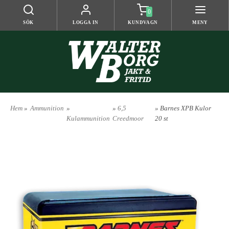
0
SÖK
LOGGA IN
KUNDVAGN
MENY
Hem
»
Ammunition
»
»
6,5
» Barnes XPB Kulor
Kulammunition
Creedmoor
20 st