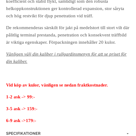
koefficient och stabil flykt, samtidigt som den robusta
helkoppkonstruktionen ger kontrollerad expansion, stor såryta
och hög restvikt för djup penetration vid träff.
De rekommenderas särskilt för jakt på medelstort till stort vilt där
pålitlig terminal prestanda, penetration och konsekvent träffbild
är viktiga egenskaper. Förpackningen innehåller 20 kulor.
Vänligen välj din kaliber i rullgardinsmenyn för att se priset för
din kaliber.
Vid köp av kulor, vänligen se nedan fraktkostnader.
1-2 ask -> 99:-
3-5 ask -> 159:-
6-9 ask ->179:-
SPECIFIKATIONER