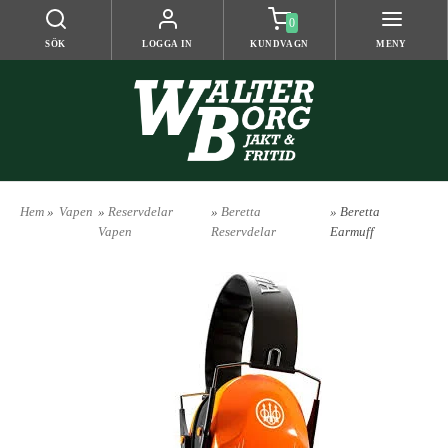
0
SÖK
LOGGA IN
KUNDVAGN
MENY
Hem
»
Vapen
»
Reservdelar
»
Beretta
» Beretta
Vapen
Reservdelar
Earmuff