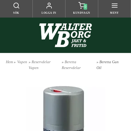
0
SÖK
LOGGA IN
KUNDVAGN
MENY
Hem
»
Vapen
»
Reservdelar
»
Beretta
» Beretta Gun
Vapen
Reservdelar
Oil