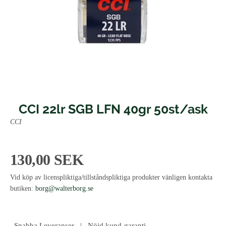
CCI 22lr SGB LFN 40gr 50st/ask
CCI
130,00 SEK
Vid köp av licenspliktiga/tillståndspliktiga produkter vänligen kontakta
butiken:
borg@walterborg.se
Snabba Leveranser | Nöjd kund-garanti