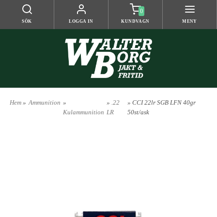
0
SÖK
LOGGA IN
KUNDVAGN
MENY
Hem
»
Ammunition
»
»
.22
» CCI 22lr SGB LFN 40gr
Kulammunition
LR
50st/ask