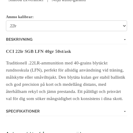
Ammo kalibrar:
BESKRIVNING
CCI 22lr SGB LFN 40gr 50st/ask
Traditionell .22LR‑ammunition med 40‑grains blytäckt
rundnoskula (LFN), perfekt för allsidig användning vid träning,
målskytte eller småviltsjakt. Den blytäta kulan ger stabil ballistik
och god precision på kort och medellång distans, med
återhållsam rekyl och jämn prestanda. Ett pålitligt och prisvärt
val för dig som söker mångsidighet och konsistens i dina skott.
SPECIFIKATIONER