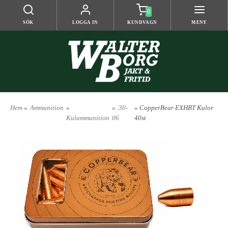
0
SÖK
LOGGA IN
KUNDVAGN
MENY
Hem
»
Ammunition
»
»
.30-
» CopperBear EXHBT Kulor
Kulammunition
06
40st