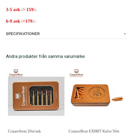
3-5 ask -> 159:-
6-9 ask ->179:-
SPECIFIKATIONER
Andra produkter från samma varumärke
Copperbear 20st/ask
CopperBear EXHBT Kulor 50st