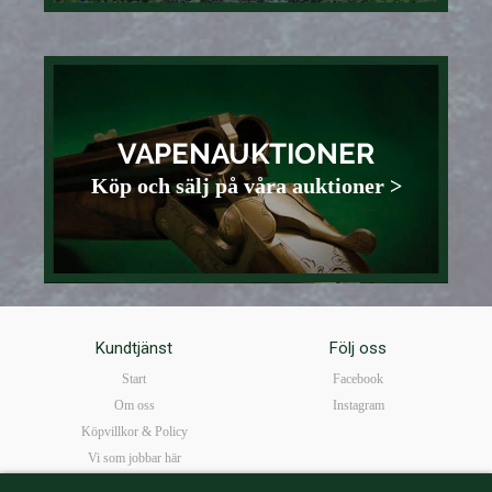
VAPENAUKTIONER
Köp och sälj på våra auktioner >
Kundtjänst
Följ oss
Start
Facebook
Om oss
Instagram
Köpvillkor & Policy
Vi som jobbar här
FAQ